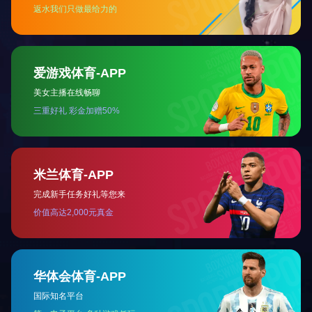
关于我们
公司简介
荣誉资质
企业风采
产品中心
推瓶机系列
递送机系列
输送机系列
加料机系列
混合机
系列
排瓶机系列
码垛机系列
其他玻璃机械产品
华体网页版登录入口-华体(中国)
华体网页版登录入口-华体(中国)
华体网页版登录入口-华体(中国)
地址：山东省滨州市滨北办事处梧桐七路71号
电话：0543-8176601、8176602
传真：0543-81766035
网址：
resolvingnameserver.com