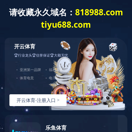
网站首页
关于我们
产品中心
推瓶机系列
递送机系列
输送机系列
加料机系列
混合机系列
排瓶机系列
码垛包装线系列
玻璃模具磨光机
缠绕机系列
捆轧机系列
瓶子检验机
荣誉资质
企业风采
华体网页版登录入口-华体(中国)
当前位置 > 产品中心 > BLDT-A型单臂曲线推瓶机