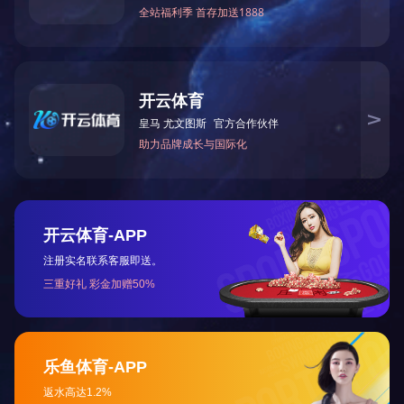
5
适宜玻璃制品高度
6
整机重量
相关产品：
BLDT-A型单臂曲
BLDT-B型单臂曲
BLDT型单臂曲线推
华体网页版登录入口-华体(中国)
QT型推瓶机