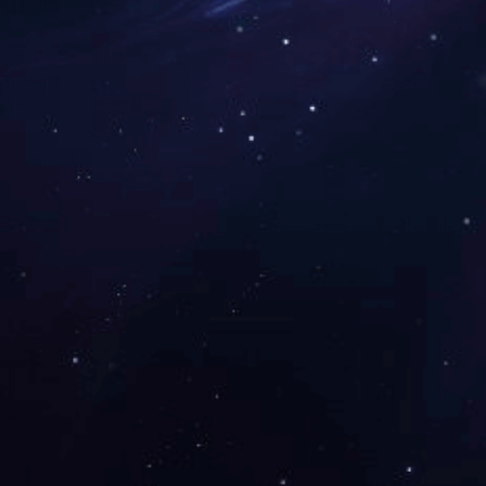
华体网页版登录入口-华体(中国)
QT型推瓶机
关于我们
公司简介
荣誉资质
企业风采
产品中心
推瓶机系列
递送机系列
输送机系列
加料机系列
混合机系
华体网页版登录入口-华体(中国)
华体网页版登录入口-华体(中国)
华体网页版登录入口-华体(中国)
地址：山东省滨州市滨北办事处梧桐七路71号